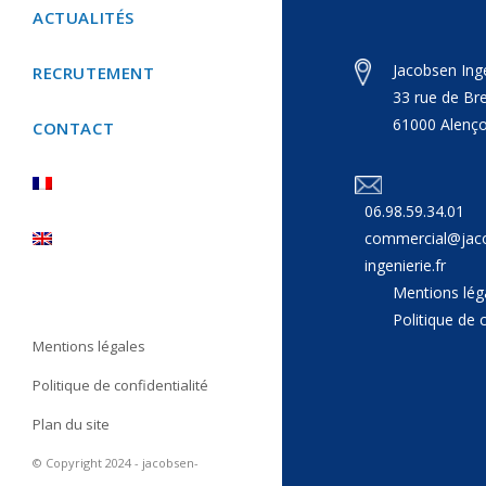
ACTUALITÉS
Jacobsen Ing
RECRUTEMENT
33 rue de Br
61000 Alenço
CONTACT
06.98.59.34.01
commercial@jac
ingenierie.fr
Mentions lég
Politique de c
Mentions légales
Politique de confidentialité
Plan du site
© Copyright 2024 - jacobsen-