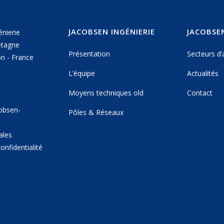
JACOBSEN INGÉNIERIE
JACOBSEN
énierie
etagne
Présentation
Secteurs d’a
n - France
L’équipe
Actualités
Moyens techniques old
Contact
obsen-
Pôles & Réseaux
ales
onfidentialité